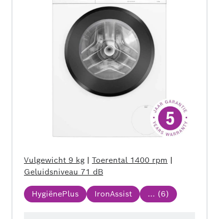
Vulgewicht
9 kg
|
Toerental
1400 rpm
|
Geluidsniveau
71 dB
HygiënePlus
IronAssist
... (
6
)