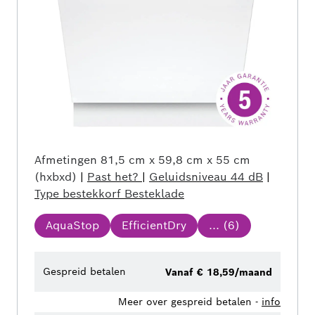
Afmetingen
81,5 cm x 59,8 cm x 55 cm
(hxbxd)
|
Past het?
|
Geluidsniveau
44 dB
|
Type bestekkorf
Besteklade
AquaStop
EfficientDry
... (
6
)
Gespreid betalen
Vanaf € 18,59/maand
Meer over gespreid betalen -
info