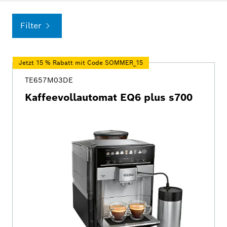
Filter
Jetzt 15 % Rabatt mit Code SOMMER_15
TE657M03DE
Kaffeevollautomat EQ6 plus s700