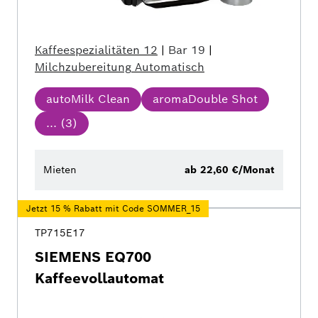
Kaffeespezialitäten
12
|
Bar
19
|
Milchzubereitung
Automatisch
autoMilk Clean
aromaDouble Shot
... (
3
)
Mieten
ab 22,60 €/Monat
Jetzt 15 % Rabatt mit Code SOMMER_15
TP715E17
SIEMENS EQ700
Kaffeevollautomat