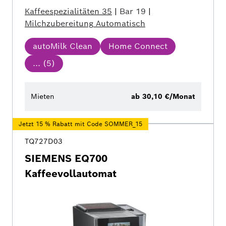
Kaffeespezialitäten
35
|
Bar
19
|
Milchzubereitung
Automatisch
autoMilk Clean
Home Connect
... (
5
)
Mieten
ab 30,10 €/Monat
Jetzt 15 % Rabatt mit Code SOMMER_15
TQ727D03
SIEMENS EQ700
Kaffeevollautomat