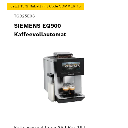
Jetzt 15 % Rabatt mit Code SOMMER_15
TQ925E03
SIEMENS EQ900
Kaffeevollautomat
Kaffeespezialitäten
35
|
Bar
19
|