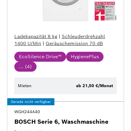
Ladekapazität
8 kg
|
Schleuderdrehzahl
1400 U/Min
|
Geräuschemission
70 dB
EcoSilence Drive™
HygienePlus
... (
4
)
Mieten
ab 21,50 €/Monat
Gerade nicht verfügbar
WGH244A40
BOSCH Serie 6, Waschmaschine