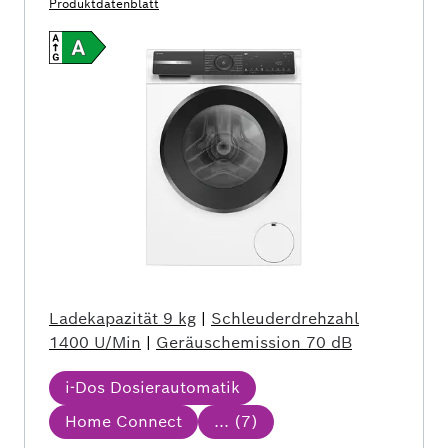
Produktdatenblatt
Ladekapazität
9 kg
|
Schleuderdrehzahl
1400 U/Min
|
Geräuschemission
70 dB
i-Dos Dosierautomatik
Home Connect
... (
7
)