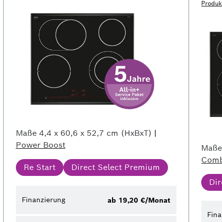
Produk
Maße
4,4 x 60,6 x 52,7 cm (HxBxT)
|
Power Boost
Maß
Comb
Re Start
Direct Select Premium
Di
Finanzierung
ab 19,20 €/Monat
Fina