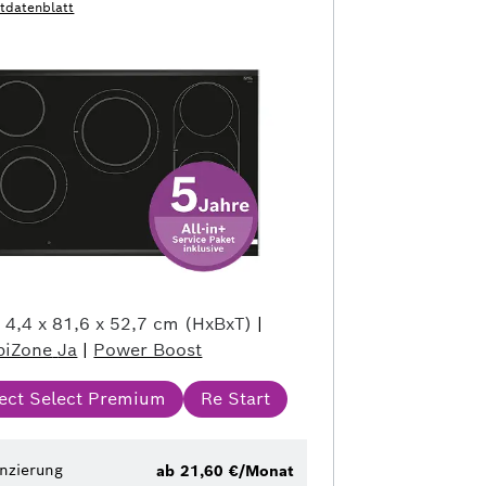
tdatenblatt
e
4,4 x 81,6 x 52,7 cm (HxBxT)
|
iZone
Ja
|
Power Boost
rect Select Premium
Re Start
nzierung
ab 21,60 €/Monat