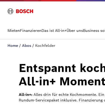
Mieten
Finanzieren
Das ist All-in+
Über uns
Business so
Home
/
Abos
/
Kochfelder
Entspannt koch
All-in+ Momen
All-in+:
Alles drin für echte Kochmomente. Ei
Rundum-Servicepaket inklusive. Finanzierung o