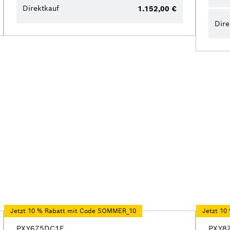
Direktkauf
1.152,00 €
Dire
Jetzt 10 % Rabatt mit Code SOMMER_10
Jetzt 1
PXY675DC1E
PXY8