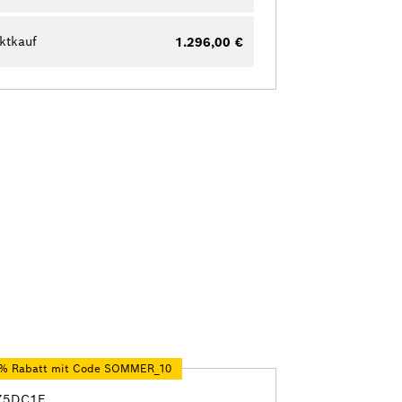
ktkauf
1.296,00 €
0 % Rabatt mit Code SOMMER_10
75DC1E