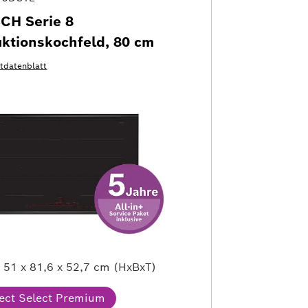
CH Serie 8
uktionskochfeld, 80 cm
tdatenblatt
e
51 x 81,6 x 52,7 cm (HxBxT)
rect Select Premium