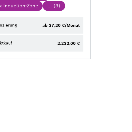
x Induction-Zone
... (
3
)
nzierung
ab 37,20 €/Monat
ktkauf
2.232,00 €