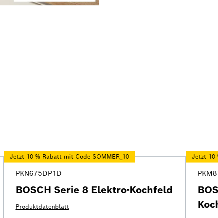
Jetzt 10 % Rabatt mit Code SOMMER_10
Jetzt 1
PKN675DP1D
PKM8
BOSCH Serie 8 Elektro-Kochfeld
BOS
Koc
Produktdatenblatt