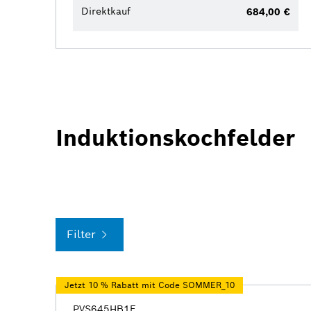
Direktkauf
684,00 €
Induktionskochfelder
Filter
Jetzt 10 % Rabatt mit Code SOMMER_10
PVS645HB1E