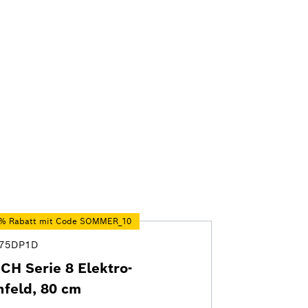
0 % Rabatt mit Code SOMMER_10
75DP1D
CH Serie 8 Elektro-
hfeld, 80 cm