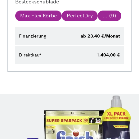
Besteckschublade
Max Flex Körbe
PerfectDry
... (
9
)
Finanzierung
ab 23,40 €/Monat
Direktkauf
1.404,00 €