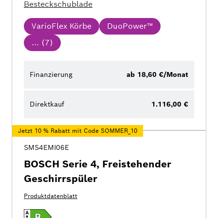
Besteckschublade
VarioFlex Körbe
DuoPower™
... (
7
)
Finanzierung
ab 18,60 €/Monat
Direktkauf
1.116,00 €
Jetzt 10 % Rabatt mit Code SOMMER_10
SMS4EMI06E
BOSCH Serie 4, Freistehender
Geschirrspüler
Produktdatenblatt