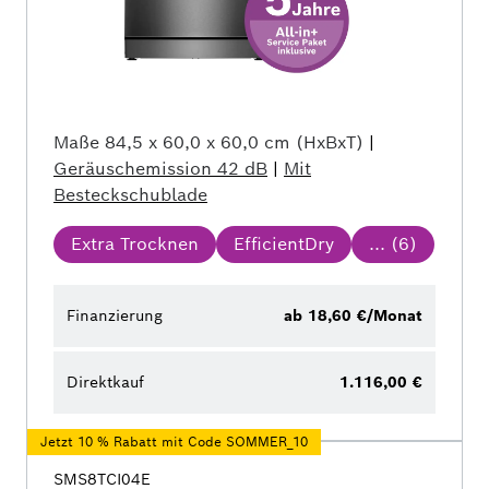
Maße
84,5 x 60,0 x 60,0 cm (HxBxT)
|
Geräuschemission
42 dB
|
Mit
Besteckschublade
Extra Trocknen
EfficientDry
... (
6
)
Finanzierung
ab 18,60 €/Monat
Direktkauf
1.116,00 €
Jetzt 10 % Rabatt mit Code SOMMER_10
SMS8TCI04E