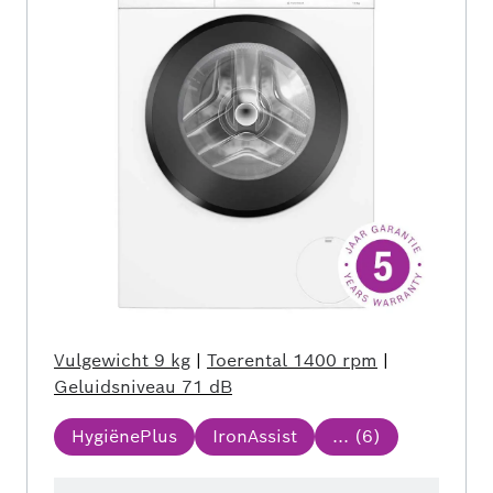
Vulgewicht
9 kg
|
Toerental
1400 rpm
|
Geluidsniveau
71 dB
HygiënePlus
IronAssist
... (
6
)