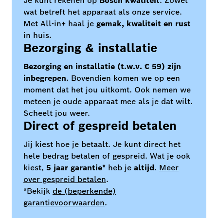
Je kunt rekenen op
Bosch kwaliteit
. Zowel
wat betreft het apparaat als onze service.
Met All-in+ haal je
gemak, kwaliteit en rust
in huis.
Bezorging & installatie
Bezorging en installatie (t.w.v. € 59) zijn
inbegrepen
. Bovendien komen we op een
moment dat het jou uitkomt. Ook nemen we
meteen je oude apparaat mee als je dat wilt.
Scheelt jou weer.
Direct of gespreid betalen
Jij kiest hoe je betaalt. Je kunt direct het
hele bedrag betalen of gespreid. Wat je ook
kiest,
5 jaar garantie
* heb je
altijd
.
Meer
over gespreid betalen
.
*Bekijk
de (beperkende)
garantievoorwaarden
.