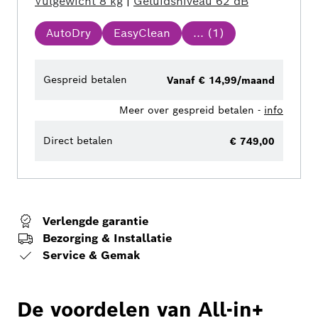
Vulgewicht
8 kg
|
Geluidsniveau
62 dB
AutoDry
EasyClean
... (
1
)
Gespreid betalen
Vanaf € 14,99/maand
Meer over gespreid betalen -
info
Direct betalen
€ 749,00
Verlengde garantie
Bezorging & Installatie
Service & Gemak
De voordelen van All-in+