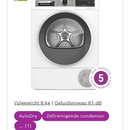
Vulgewicht
8 kg
|
Geluidsniveau
61 dB
AutoDry
Zelfreinigende condensor
... (
1
)