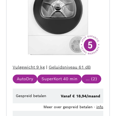
Vulgewicht
9 kg
|
Geluidsniveau
61 dB
AutoDry
SuperKort 40 min
... (
2
)
Gespreid betalen
Vanaf € 18,94/maand
Meer over gespreid betalen -
info