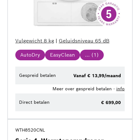
Vulgewicht
8 kg
|
Geluidsniveau
65 dB
AutoDry
EasyClean
... (
1
)
Gespreid betalen
Vanaf € 13,99/maand
Meer over gespreid betalen -
info
Direct betalen
€ 699,00
WTH8520CNL