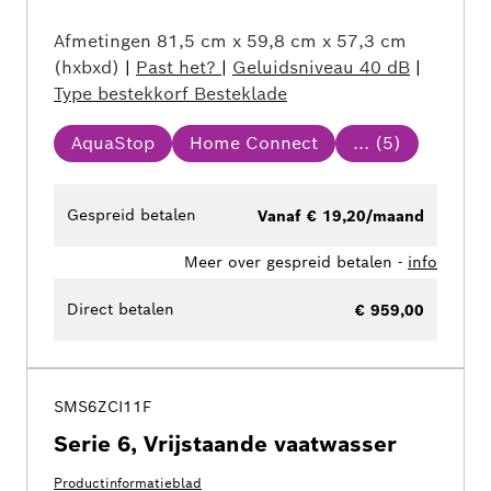
Afmetingen
81,5 cm x 59,8 cm x 57,3 cm
(hxbxd)
|
Past het?
|
Geluidsniveau
40 dB
|
Type bestekkorf
Besteklade
AquaStop
Home Connect
... (
5
)
Gespreid betalen
Vanaf € 19,20/maand
Meer over gespreid betalen -
info
Direct betalen
€ 959,00
SMS6ZCI11F
Serie 6, Vrijstaande vaatwasser
Productinformatieblad