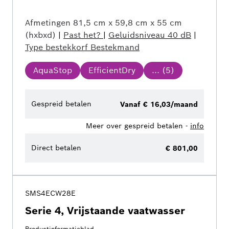
Afmetingen
81,5 cm x 59,8 cm x 55 cm
(hxbxd)
|
Past het?
|
Geluidsniveau
40 dB
|
Type bestekkorf
Bestekmand
AquaStop
EfficientDry
... (
5
)
Gespreid betalen
Vanaf € 16,03/maand
Meer over gespreid betalen -
info
Direct betalen
€ 801,00
SMS4ECW28E
Serie 4, Vrijstaande vaatwasser
Productinformatieblad