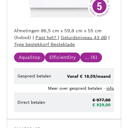
Afmetingen
86,5 cm x 59,8 cm x 55 cm
(hxbxd)
|
Past het?
|
Geluidsniveau
43 dB
|
Type bestekkorf
Besteklade
AquaStop
EfficientDry
... (
6
)
Gespreid betalen
Vanaf € 18,59/maand
Meer over gespreid betalen -
info
€ 977,00
Direct betalen
€ 929,00