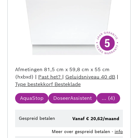
Afmetingen
81,5 cm x 59,8 cm x 55 cm
(hxbxd)
|
Past het?
|
Geluidsniveau
40 dB
|
Type bestekkorf
Besteklade
AquaStop
DoseerAssistent
... (
4
)
Gespreid betalen
Vanaf € 20,62/maand
Meer over gespreid betalen -
info