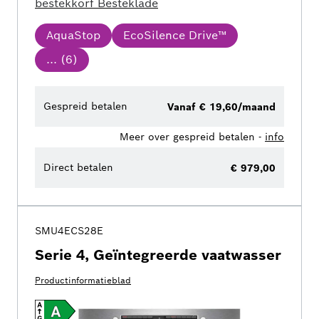
bestekkorf
Besteklade
AquaStop
EcoSilence Drive™
... (
6
)
Gespreid betalen
Vanaf € 19,60/maand
Meer over gespreid betalen -
info
Direct betalen
€ 979,00
SMU4ECS28E
Serie 4, Geïntegreerde vaatwasser
Productinformatieblad