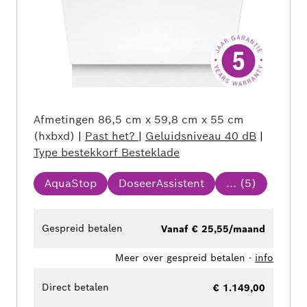
Afmetingen
86,5 cm x 59,8 cm x 55 cm
(hxbxd)
|
Past het?
|
Geluidsniveau
40 dB
|
Type bestekkorf
Besteklade
AquaStop
DoseerAssistent
... (
5
)
Gespreid betalen
Vanaf € 25,55/maand
Meer over gespreid betalen -
info
Direct betalen
€ 1.149,00