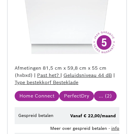
Afmetingen
81,5 cm x 59,8 cm x 55 cm
(hxbxd)
|
Past het?
|
Geluidsniveau
44 dB
|
Type bestekkorf
Besteklade
Home Connect
PerfectDry
... (
2
)
Gespreid betalen
Vanaf € 22,00/maand
Meer over gespreid betalen -
info