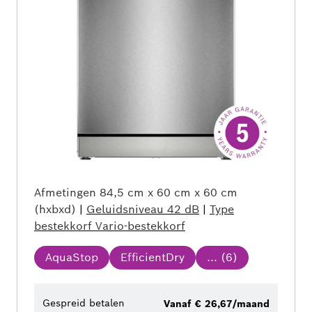
Afmetingen
84,5 cm x 60 cm x 60 cm
(hxbxd)
|
Geluidsniveau
42 dB
|
Type
bestekkorf
Vario-bestekkorf
AquaStop
EfficientDry
... (
6
)
Gespreid betalen
Vanaf € 26,67/maand