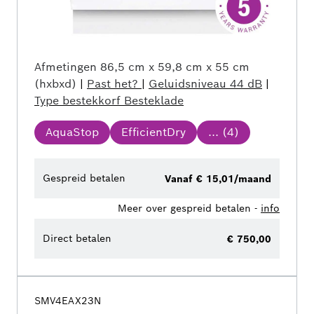
Afmetingen
86,5 cm x 59,8 cm x 55 cm
(hxbxd)
|
Past het?
|
Geluidsniveau
44 dB
|
Type bestekkorf
Besteklade
AquaStop
EfficientDry
... (
4
)
Gespreid betalen
Vanaf € 15,01/maand
Meer over gespreid betalen -
info
Direct betalen
€ 750,00
SMV4EAX23N