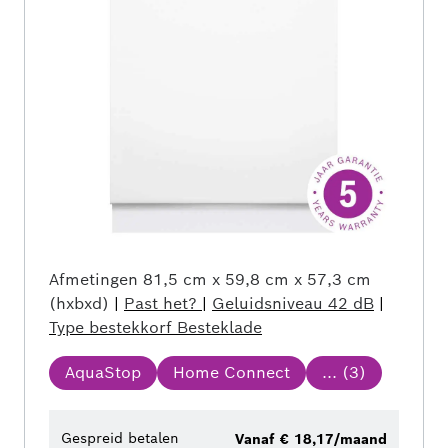
Afmetingen
81,5 cm x 59,8 cm x 57,3 cm
(hxbxd)
|
Past het?
|
Geluidsniveau
42 dB
|
Type bestekkorf
Besteklade
AquaStop
Home Connect
... (
3
)
Gespreid betalen
Vanaf € 18,17/maand