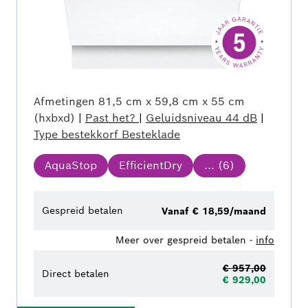
Afmetingen
81,5 cm x 59,8 cm x 55 cm
(hxbxd)
|
Past het?
|
Geluidsniveau
44 dB
|
Type bestekkorf
Besteklade
AquaStop
EfficientDry
... (
6
)
Gespreid betalen
Vanaf € 18,59/maand
Meer over gespreid betalen -
info
€ 957,00
Direct betalen
€ 929,00