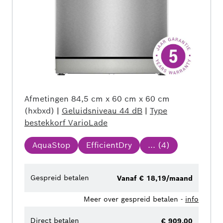
Afmetingen
84,5 cm x 60 cm x 60 cm
(hxbxd)
|
Geluidsniveau
44 dB
|
Type
bestekkorf
VarioLade
AquaStop
EfficientDry
... (
4
)
Gespreid betalen
Vanaf € 18,19/maand
Meer over gespreid betalen -
info
Direct betalen
€ 909,00