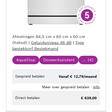
Afmetingen
84,5 cm x 60 cm x 60 cm
(hxbxd)
|
Geluidsniveau
46 dB
|
Type
bestekkorf
Bestekmand
AquaStop
DoseerAssistent
... (
4
)
Gespreid betalen
Vanaf € 12,79/maand
Meer over gespreid betalen -
info
Direct betalen
€ 639,00