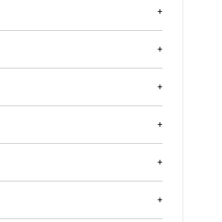
+
+
+
+
+
+