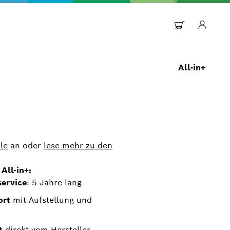
All-in+
le
an oder
lese mehr zu den
All-in+:
service
: 5 Jahre lang
ort
mit Aufstellung und
t
direkt vom Hersteller