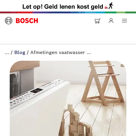
...
/
Blog
/
Afmetingen vaatwasser inbouw opmeten | All-in+ van Bosch