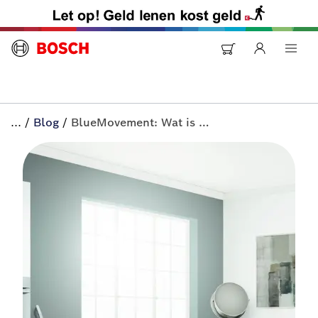
...
/
Blog
/
BlueMovement: Wat is er veranderd sinds het All-in+ heet? | All-in+ van Bosch