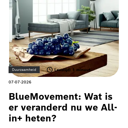
Leestijd: 1 minuut
Duurzaamheid
07-07-2026
BlueMovement: Wat is
er veranderd nu we All-
in+ heten?