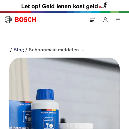
...
/
Blog
/
Schoonmaakmiddelen Bosch apparaten | All-in+ van Bosch