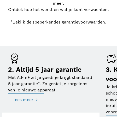
meer.
Ontdek hoe het werkt en wat je kunt verwachten.
*Bekijk
de (beperkende) garantievoorwaarden
.
2. Altijd 5 jaar garantie
3. 
Met All-in+ zit je goed: je krijgt standaard
voo
5 jaar garantie*. Zo geniet je zorgeloos
Je kr
van je nieuwe apparaat.
scho
nieuw
Lees meer
inrui
voord