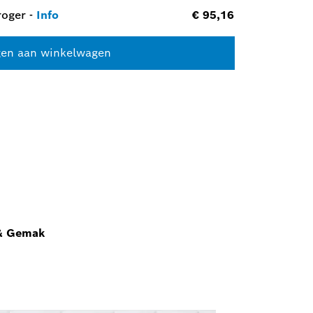
roger
-
Info
€ 95,16
en aan winkelwagen
 & Gemak