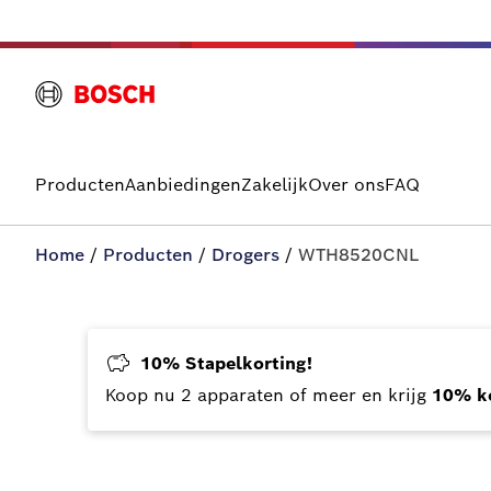
Producten
Aanbiedingen
Zakelijk
Over ons
FAQ
Home
/
Producten
/
Drogers
/
WTH8520CNL
10% Stapelkorting!
Koop nu 2 apparaten of meer en krijg
10% ko