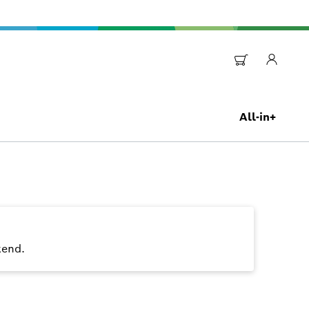
All-in+
kend.