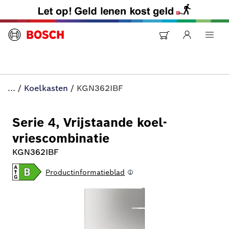
...
/
Koelkasten
/
KGN362IBF
Serie 4, Vrijstaande koel-
vriescombinatie
KGN362IBF
Productinformatieblad