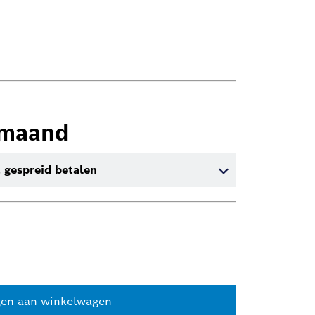
/maand
 gespreid betalen
en aan winkelwagen