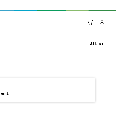
All-in+
kend.