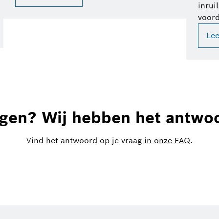
inrui
voord
Le
gen? Wij hebben het antwo
Vind het antwoord op je vraag
in onze FAQ
.