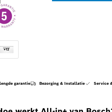
+
12
lengde garantie
Bezorging & Installatie
Service
Hoe werkt All-in+ van Bosch