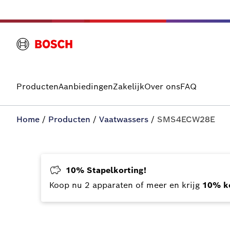
Producten
Aanbiedingen
Zakelijk
Over ons
FAQ
Home
/
Producten
/
Vaatwassers
/
SMS4ECW28E
10% Stapelkorting!
Koop nu 2 apparaten of meer en krijg
10% ko