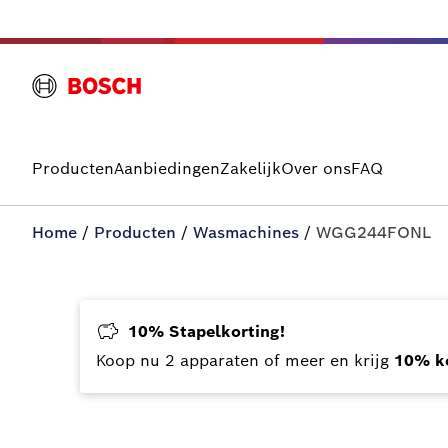
Producten
Aanbiedingen
Zakelijk
Over ons
FAQ
Home
/
Producten
/
Wasmachines
/
WGG244FONL
10% Stapelkorting!
Koop nu 2 apparaten of meer en krijg
10% ko