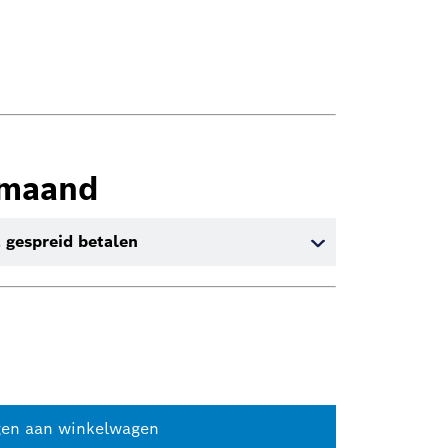
/maand
 gespreid betalen
en aan winkelwagen