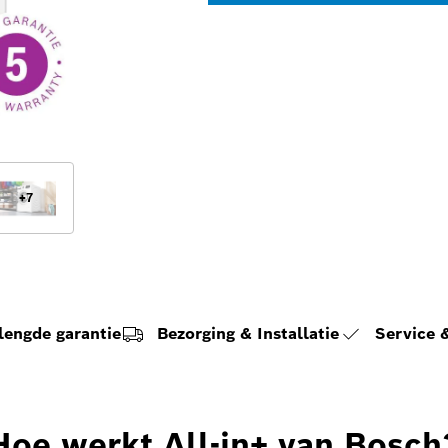
+
7
lengde garantie
Bezorging & Installatie
Service
Hoe werkt All-in+ van Bosch