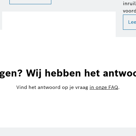
inrui
voord
Le
gen? Wij hebben het antwo
Vind het antwoord op je vraag
in onze FAQ
.