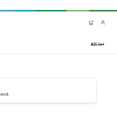
All-in+
kend.