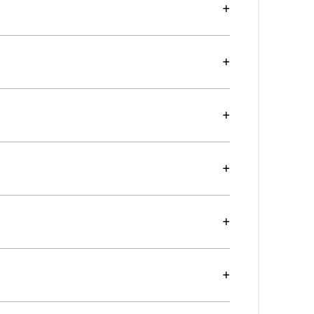
+
+
+
+
+
+