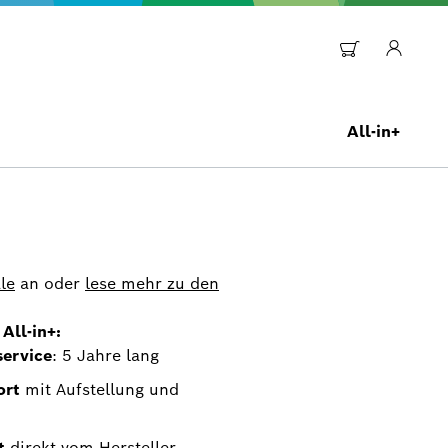
All-in+
le
an oder
lese mehr zu den
All-in+:
service
: 5 Jahre lang
ort
mit Aufstellung und
t
direkt vom Hersteller