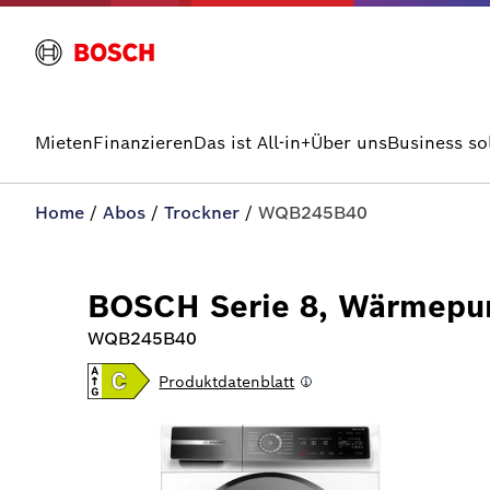
Mieten
Finanzieren
Das ist All-in+
Über uns
Business so
Home
/
Abos
/
Trockner
/
WQB245B40
BOSCH Serie 8, Wärmepu
WQB245B40
Produktdatenblatt