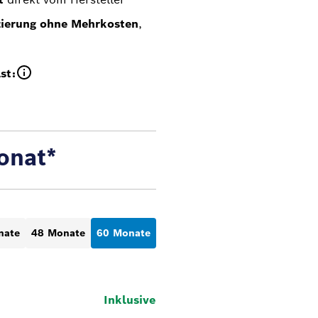
zierung ohne Mehrkosten
,
st:
onat*
nate
48 Monate
60 Monate
Inklusive